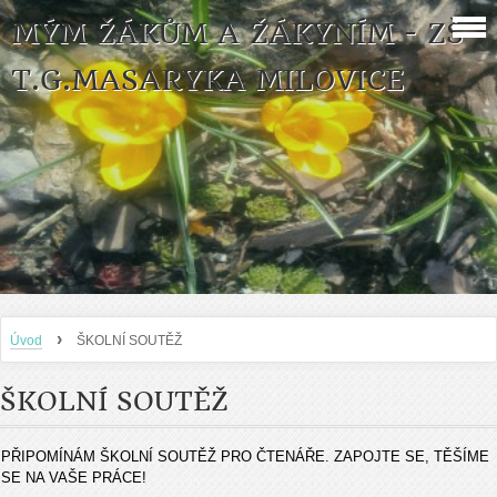
MÝM ŽÁKŮM A ŽÁKYNÍM - ZŠ
T.G.MASARYKA MILOVICE
›
Úvod
ŠKOLNÍ SOUTĚŽ
ŠKOLNÍ SOUTĚŽ
PŘIPOMÍNÁM ŠKOLNÍ SOUTĚŽ PRO ČTENÁŘE. ZAPOJTE SE, TĚŠÍME
SE NA VAŠE PRÁCE!