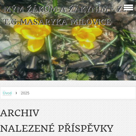
MÝM ŽÁKŮM A ŽÁKYNÍM - ZŠ
T.G.MASARYKA MILOVICE
›
Úvod
2025
ARCHIV
NALEZENÉ PŘÍSPĚVKY