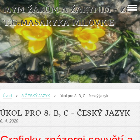
MÝM ŽÁKŮM A ŽÁKYNÍM - ZŠ
T.G.MASARYKA MILOVICE
›
›
Úvod
8 ČESKÝ JAZYK
úkol pro 8. B, C - český jazyk
ÚKOL PRO 8. B, C - ČESKÝ JAZYK
6. 4. 2020
Graficky znázorni souvětí a