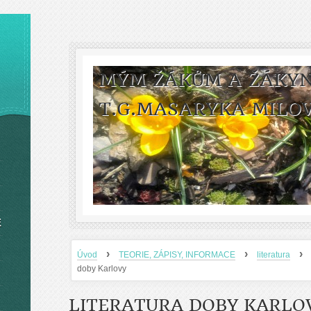
MÝM ŽÁKŮM A ŽÁKYNÍ
T.G.MASARYKA MILOV
E
›
›
›
Úvod
TEORIE, ZÁPISY, INFORMACE
literatura
doby Karlovy
LITERATURA DOBY KARLO