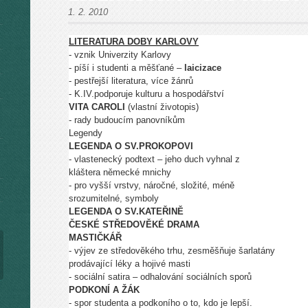
1. 2. 2010
LITERATURA DOBY KARLOVY
- vznik Univerzity Karlovy
- píší i studenti a měšťané –
laicizace
- pestřejší literatura, více žánrů
- K.IV.podporuje kulturu a hospodářství
VITA CAROLI
(vlastní životopis)
- rady budoucím panovníkům
Legendy
LEGENDA O SV.PROKOPOVI
- vlastenecký podtext – jeho duch vyhnal z
kláštera německé mnichy
- pro vyšší vrstvy, náročné, složité, méně
srozumitelné, symboly
LEGENDA O SV.KATEŘINĚ
ČESKÉ STŘEDOVĚKÉ DRAMA
MASTIČKÁŘ
- výjev ze středověkého trhu, zesměšňuje šarlatány
prodávající léky a hojivé masti
- sociální satira – odhalování sociálních sporů
PODKONÍ A ŽÁK
- spor studenta a podkoního o to, kdo je lepší.