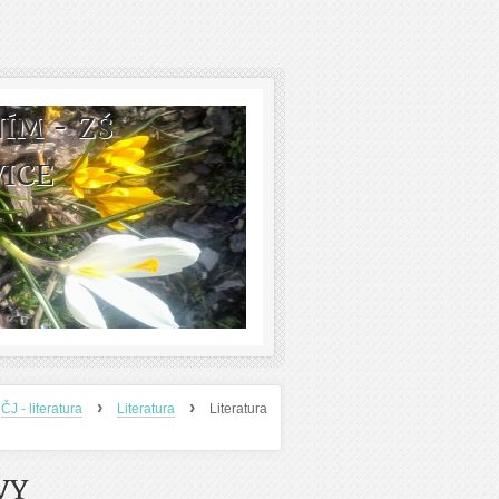
M - ZŠ
ICE
›
›
ČJ - literatura
Literatura
Literatura
VY